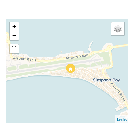
+
−
Leaflet