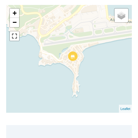
+
−
Leaflet