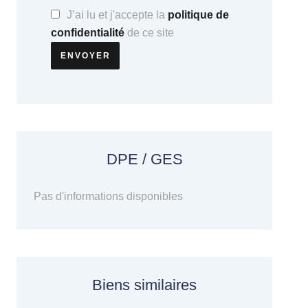
J’ai lu et j'accepte la
politique de
confidentialité
de ce site
ENVOYER
DPE / GES
Pas d'informations disponibles
Biens similaires