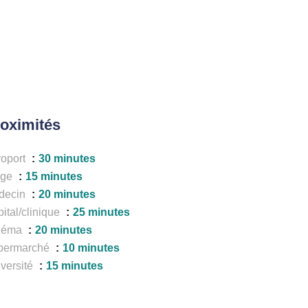
oximités
roport
30 minutes
age
15 minutes
decin
20 minutes
ital/clinique
25 minutes
néma
20 minutes
permarché
10 minutes
versité
15 minutes