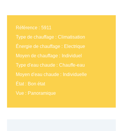
Référence
5911
Type de chauffage
Climatisation
Énergie de chauffage
Electrique
Moyen de chauffage
Individuel
Type d'eau chaude
Chauffe-eau
Moyen d'eau chaude
Individuelle
État
Bon état
Vue
Panoramique