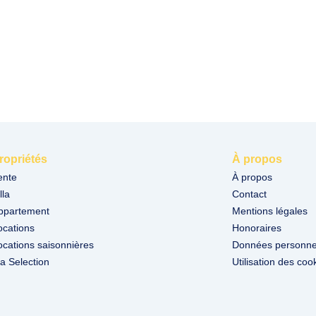
ropriétés
À propos
ente
À propos
lla
Contact
ppartement
Mentions légales
ocations
Honoraires
ocations saisonnières
Données personne
a Selection
Utilisation des coo