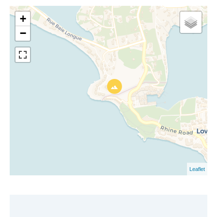
+
−
Leaflet