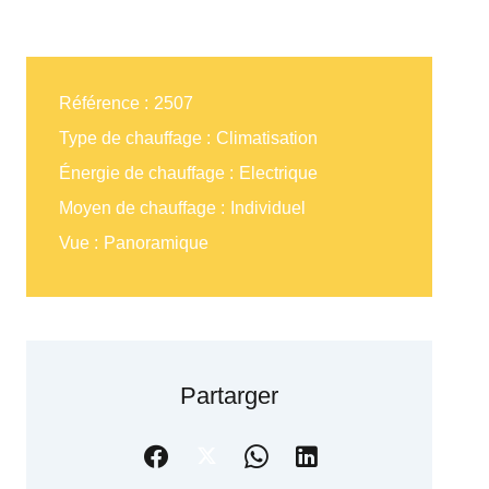
Référence
2507
Type de chauffage
Climatisation
Énergie de chauffage
Electrique
Moyen de chauffage
Individuel
Vue
Panoramique
Partarger