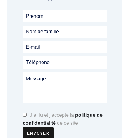
J’ai lu et j'accepte la
politique de
confidentialité
de ce site
ENVOYER