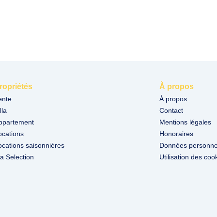
ropriétés
À propos
ente
À propos
lla
Contact
ppartement
Mentions légales
ocations
Honoraires
ocations saisonnières
Données personne
a Selection
Utilisation des coo