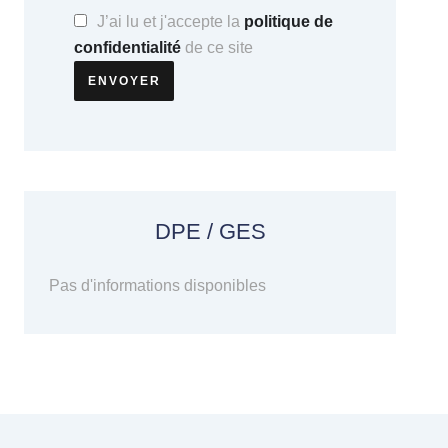
J’ai lu et j'accepte la
politique de
confidentialité
de ce site
ENVOYER
DPE / GES
Pas d'informations disponibles