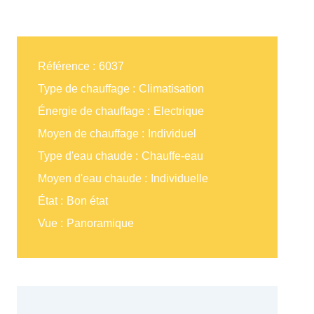
Référence
6037
Type de chauffage
Climatisation
Énergie de chauffage
Electrique
Moyen de chauffage
Individuel
Type d'eau chaude
Chauffe-eau
Moyen d'eau chaude
Individuelle
État
Bon état
Vue
Panoramique