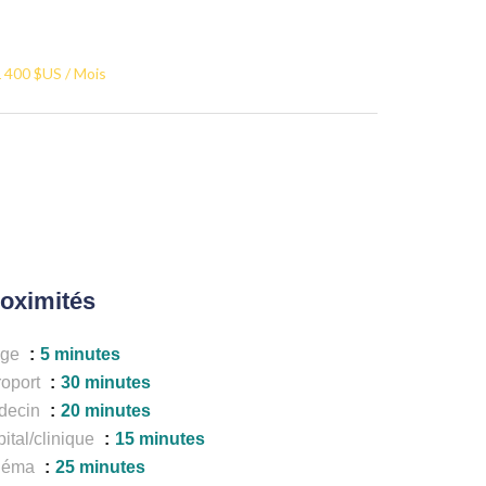
 400 $US / Mois
oximités
age
5 minutes
roport
30 minutes
decin
20 minutes
ital/clinique
15 minutes
néma
25 minutes