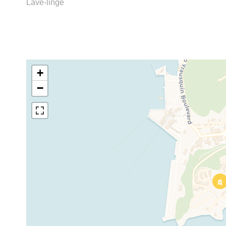
Lave-linge
+
−