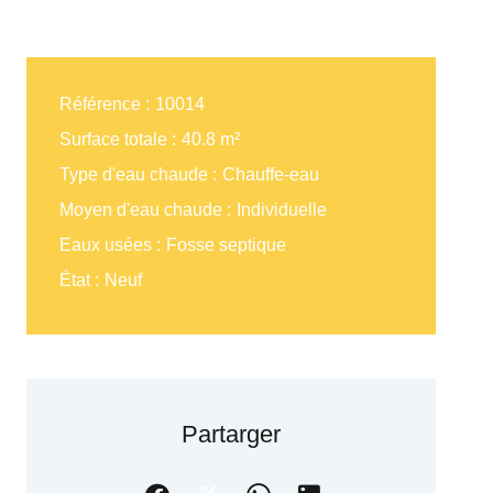
Référence
10014
Surface totale
40.8 m²
Type d'eau chaude
Chauffe-eau
Moyen d'eau chaude
Individuelle
Eaux usées
Fosse septique
État
Neuf
Partarger