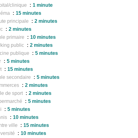
ital/clinique
1 minute
néma
15 minutes
te principale
2 minutes
rc
2 minutes
le primaire
10 minutes
king public
2 minutes
cine publique
5 minutes
r
5 minutes
rt
15 minutes
le secondaire
5 minutes
mmerces
2 minutes
le de sport
2 minutes
permarché
5 minutes
xi
5 minutes
nnis
10 minutes
tre ville
15 minutes
versité
10 minutes