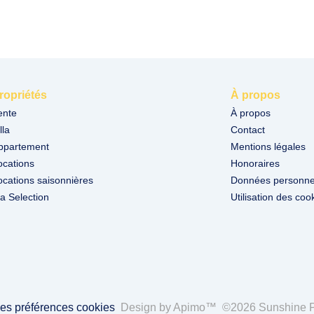
ropriétés
À propos
ente
À propos
lla
Contact
ppartement
Mentions légales
ocations
Honoraires
ocations saisonnières
Données personne
a Selection
Utilisation des coo
es préférences cookies
Design by
Apimo™
©2026 Sunshine P