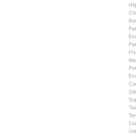
Hôp
Ci
Rou
Pa
Éco
Par
Pis
Me
Po
Éco
Co
Sal
Su
Ta
Te
Cen
Uni