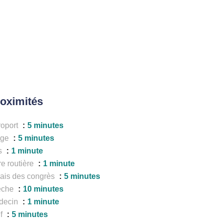
oximités
roport
5 minutes
age
5 minutes
s
1 minute
e routière
1 minute
ais des congrès
5 minutes
èche
10 minutes
decin
1 minute
lf
5 minutes